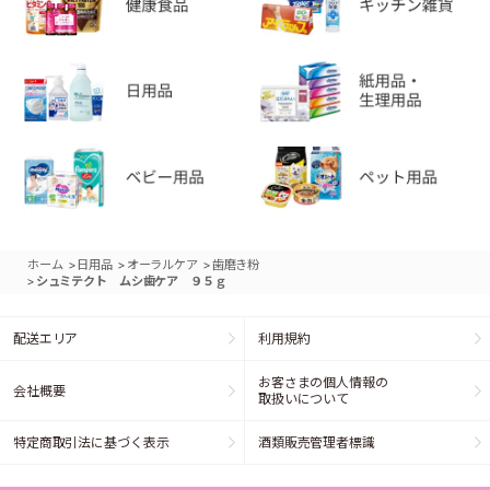
>
>
>
ホーム
日用品
オーラルケア
歯磨き粉
>
シュミテクト ムシ歯ケア ９５ｇ
配送エリア
利用規約
お客さまの個人情報の
会社概要
取扱いについて
特定商取引法に基づく表示
酒類販売管理者標識