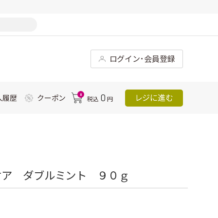
ログイン･会員登録
0
0
レジに進む
入履歴
クーポン
税込
円
ケア ダブルミント ９０ｇ