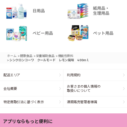
>
>
>
ホーム
健康食品
栄養補助食品
機能性飲料
>
シンクロンコーワ クールモード レモン風味 400ｍｌ
配送エリア
利用規約
お客さまの個人情報の
会社概要
取扱いについて
特定商取引法に基づく表示
酒類販売管理者標識
アプリならもっと便利に