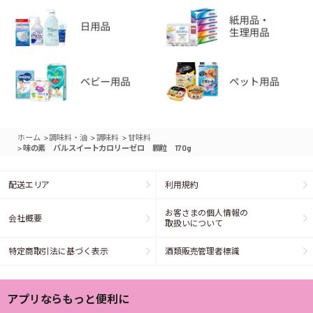
>
>
>
ホーム
調味料・油
調味料
甘味料
>
味の素 パルスイートカロリーゼロ 顆粒 170g
配送エリア
利用規約
お客さまの個人情報の
会社概要
取扱いについて
特定商取引法に基づく表示
酒類販売管理者標識
アプリならもっと便利に