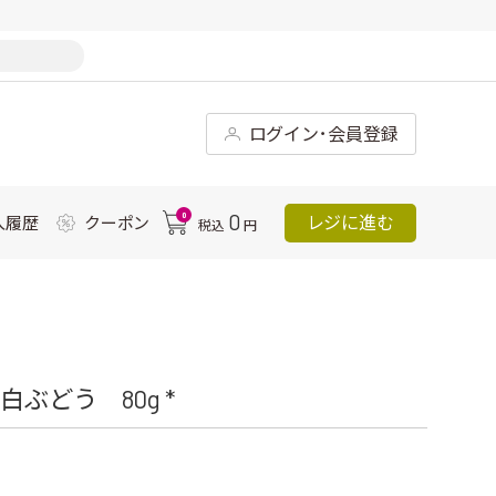
ログイン･会員登録
0
0
レジに進む
入履歴
クーポン
税込
円
ぶどう 80g *