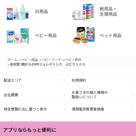
>
>
>
ホーム
ベビー用品
ベビーフード
ベビー飲料
>
和光堂 1歳からのMYジュレドリンク ぶどう１００
配送エリア
利用規約
お客さまの個人情報の
会社概要
取扱いについて
特定商取引法に基づく表示
酒類販売管理者標識
アプリならもっと便利に