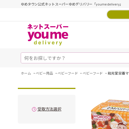
ゆめタウン公式ネットスーパーゆめデリバリー「youme delivery」
-
-
-
-
ホーム
ベビー用品
ベビーフード
ベビーフード
和光堂 栄養マ
受取方法選択