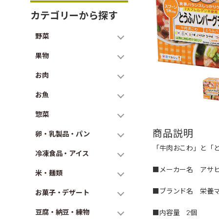
カテゴリーから探す
野菜
果物
お肉
お魚
惣菜
商品説明
卵・乳製品・パン
「牛肉おこわ」と「
冷凍食品・アイス
■メーカー名 アサ
米・麺類
■ブランド名 栄養
お菓子・デザート
豆腐・納豆・練物
■内容量 2個