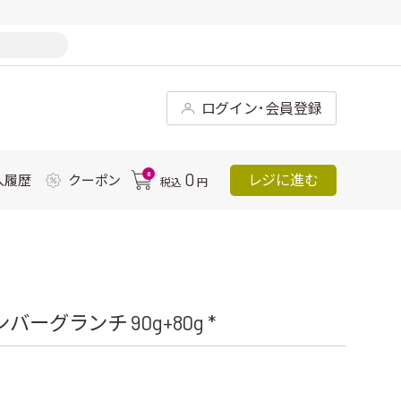
ログイン･会員登録
0
0
レジに進む
入履歴
クーポン
税込
円
ーグランチ 90g+80g *