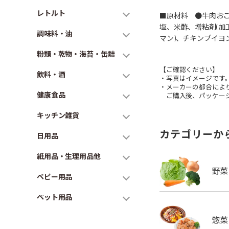
レトルト
■原材料 ●牛肉おこ
塩、米酢、増粘剤(加
調味料・油
マン)、チキンブイヨ
粉類・乾物・海苔・缶詰
【ご確認ください】
飲料・酒
・写真はイメージです
・メーカーの都合によ
健康食品
ご購入後、パッケージ
キッチン雑貨
カテゴリーか
日用品
紙用品・生理用品他
ベビー用品
ペット用品