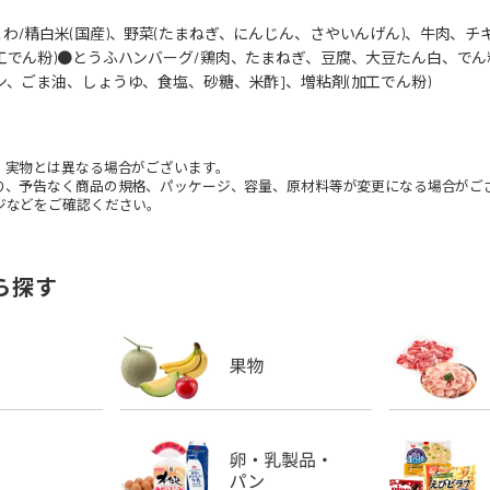
わ/精白米(国産)、野菜(たまねぎ、にんじん、さやいんげん)、牛肉、
工でん粉)●とうふハンバーグ/鶏肉、たまねぎ、豆腐、大豆たん白、でん
ン、ごま油、しょうゆ、食塩、砂糖、米酢]、増粘剤(加工でん粉)
。実物とは異なる場合がございます。
り、予告なく商品の規格、パッケージ、容量、原材料等が変更になる場合がご
などをご確認ください。
ら探す