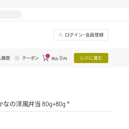
ログイン･会員登録
0
0
レジに進む
入履歴
クーポン
税込
円
の洋風弁当 80g+80g *