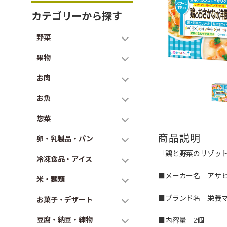
カテゴリーから探す
野菜
果物
お肉
お魚
惣菜
商品説明
卵・乳製品・パン
「鶏と野菜のリゾッ
冷凍食品・アイス
■メーカー名 アサ
米・麺類
■ブランド名 栄養
お菓子・デザート
豆腐・納豆・練物
■内容量 2個