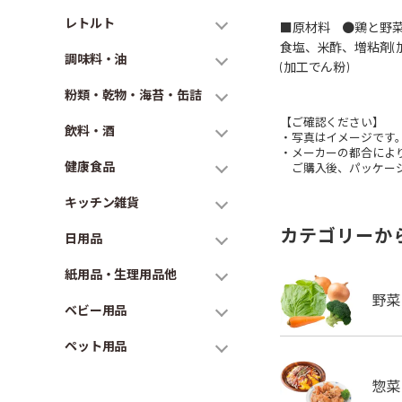
レトルト
■原材料 ●鶏と野菜
食塩、米酢、増粘剤(
調味料・油
(加工でん粉)
粉類・乾物・海苔・缶詰
【ご確認ください】
飲料・酒
・写真はイメージです
・メーカーの都合によ
健康食品
ご購入後、パッケージ
キッチン雑貨
カテゴリーか
日用品
紙用品・生理用品他
ベビー用品
ペット用品