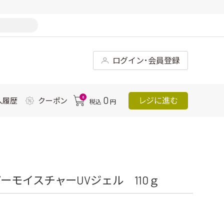
ログイン･会員登録
0
0
レジに進む
入履歴
クーポン
税込
円
モイスチャーUVジェル 110ｇ