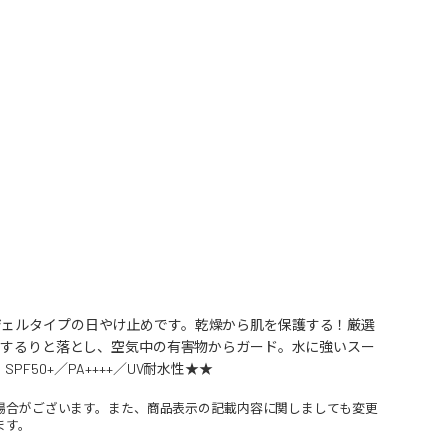
ジェルタイプの日やけ止めです。乾燥から肌を保護する！厳選
時にするりと落とし、空気中の有害物からガード。水に強いスー
50+／PA++++／UV耐水性★★
場合がございます。また、商品表示の記載内容に関しましても変更
ます。