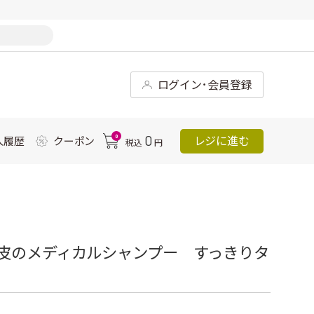
ログイン･会員登録
0
0
レジに進む
入履歴
クーポン
税込
円
皮のメディカルシャンプー すっきりタ