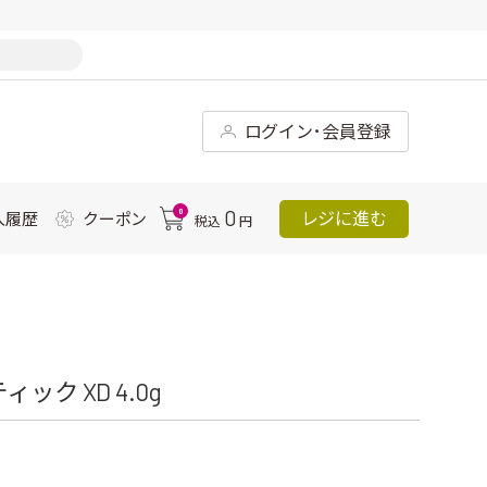
ログイン･会員登録
0
0
レジに進む
入履歴
クーポン
税込
円
ク XD 4.0g