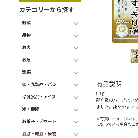
カテゴリーから探す
野菜
果物
お肉
お魚
惣菜
商品説明
卵・乳製品・パン
88ｇ
冷凍食品・アイス
龍角散のハーブパウ
ました。舐めやすい
米・麺類
※写真はイメージです
お菓子・デザート
になっている場合もご
豆腐・納豆・練物