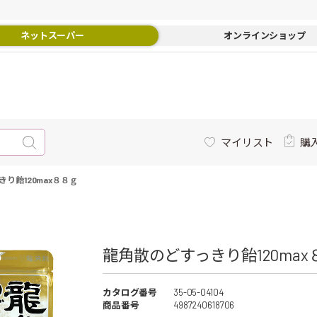
ネットスーパー
オンラインショップ
マイリスト
購
り飴120max８８ｇ
龍角散のどすっきり飴120max８
カタログ番号
35-05-04104
商品番号
4987240618706