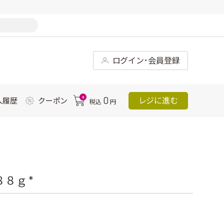
ログイン･会員登録
0
0
レジに進む
入履歴
クーポン
税込
円
８ｇ *