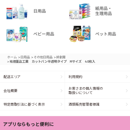
>
>
>
ホーム
日用品
その他日用品
絆創膏
>
祐徳薬品工業 カットバン半透明タイプ Mサイズ 40枚入
配送エリア
利用規約
お客さまの個人情報の
会社概要
取扱いについて
特定商取引法に基づく表示
酒類販売管理者標識
アプリならもっと便利に