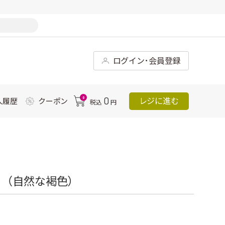
ログイン･会員登録
0
0
レジに進む
入履歴
クーポン
税込
円
Ｇ（自然な褐色）