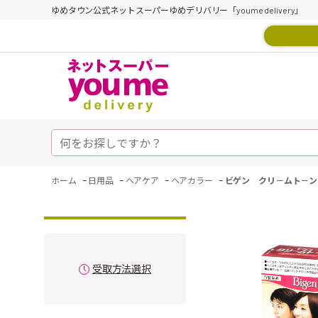
ゆめタウン公式ネットスーパーゆめデリバリー「youme delivery」
-
-
-
-
ホーム
日用品
ヘアケア
ヘアカラー
ビゲン クリ－ムト－ン
受取方法選択