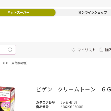
ネットスーパー
オンラインショップ
マイリスト
購
 ６Ｇ（自然な褐色）
ビゲン クリ－ムト－ン ６
カタログ番号
65-25-18168
商品番号
4987205080609