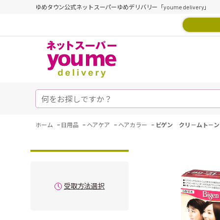
ゆめタウン公式ネットスーパーゆめデリバリー「youme delivery」
-
-
-
-
ホーム
日用品
ヘアケア
ヘアカラー
ビゲン クリ－ムト－ン
受取方法選択