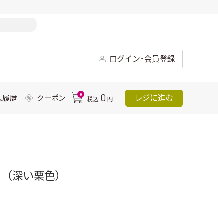
ログイン･会員登録
0
0
レジに進む
入履歴
クーポン
税込
円
Ｇ（深い栗色）