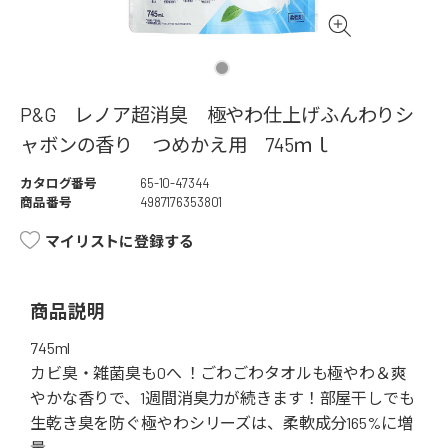
P&G レノア超消臭 極やわ仕上げふんわりシ
ャボンの香り つめかえ用 745ｍｌ
カタログ番号
65-10-47344
商品番号
4987176353801
マイリストに登録する
商品説明
745ml
カビ臭・雑菌臭も0へ ！ごわごわタオルも極やわ＆爽
やかな香りで、1週間消臭力が続きます！部屋干しでも
生乾き臭を防ぐ極やわシリーズは、柔軟成分165%に増
量。