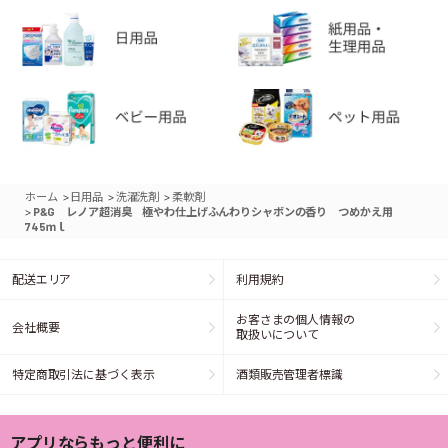
>
>
>
ホーム
日用品
洗濯洗剤
柔軟剤
>
P&G レノア超消臭 極やわ仕上げふんわりシャボンの香り つめかえ用
745ｍｌ
配送エリア
利用規約
お客さまの個人情報の
会社概要
取扱いについて
特定商取引法に基づく表示
酒類販売管理者標識
アプリならもっと便利に