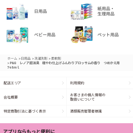
>
>
>
ホーム
日用品
洗濯洗剤
柔軟剤
>
P&G レノア超消臭 極やわ仕上げふんわりブロッサムの香り つめかえ用
745ｍｌ
配送エリア
利用規約
お客さまの個人情報の
会社概要
取扱いについて
特定商取引法に基づく表示
酒類販売管理者標識
アプリならもっと便利に