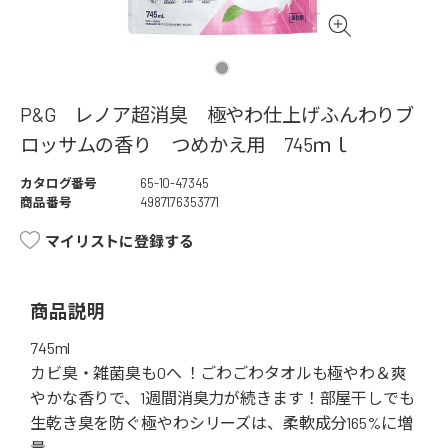
P&G レノア超消臭 極やわ仕上げふんわりブ
ロッサムの香り つめかえ用 745ｍｌ
カタログ番号
65-10-47345
商品番号
4987176353771
マイリストに登録する
商品説明
745ml
カビ臭・雑菌臭も0へ ！ごわごわタオルも極やわ＆爽
やかな香りで、1週間消臭力が続きます！部屋干しでも
生乾き臭を防ぐ極やわシリーズは、柔軟成分165%に増
量。