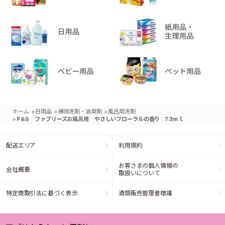
>
>
>
ホーム
日用品
掃除洗剤・消臭剤
風呂用洗剤
>
P＆G ファブリーズお風呂用 やさしいフローラルの香り 7.3ｍｌ
配送エリア
利用規約
お客さまの個人情報の
会社概要
取扱いについて
特定商取引法に基づく表示
酒類販売管理者標識