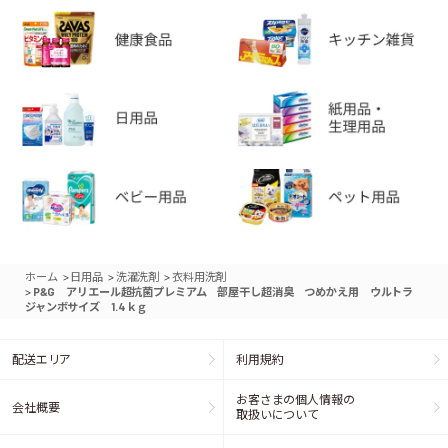
>
>
>
ホーム
日用品
洗濯洗剤
衣料用洗剤
>
P&G アリエール超抗菌プレミアム 部屋干し超消臭 つめかえ用 ウルトラ
ジャンボサイズ 1.4ｋｇ
配送エリア
利用規約
お客さまの個人情報の
会社概要
取扱いについて