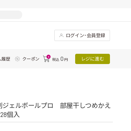
ログイン･会員登録
0
0
レジに進む
入履歴
クーポン
税込
円
剤ジェルボールプロ 部屋干しつめかえ
28個入