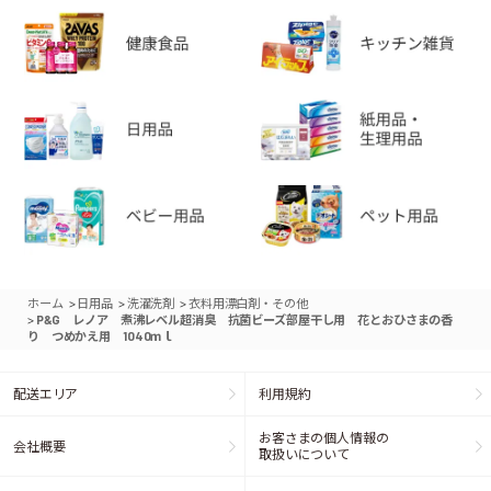
>
>
>
ホーム
日用品
洗濯洗剤
衣料用漂白剤・その他
>
P&G レノア 煮沸レベル超消臭 抗菌ビーズ部屋干し用 花とおひさまの香
り つめかえ用 1040ｍｌ
配送エリア
利用規約
お客さまの個人情報の
会社概要
取扱いについて