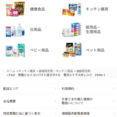
>
>
>
ホーム
キッチン雑貨
食器用洗剤・キッチン用品
食器用洗剤
>
P＆G 除菌ジョイコンパクト逆さボトル 贅沢シトラスオレンジ 290ｍｌ
配送エリア
利用規約
お客さまの個人情報の
会社概要
取扱いについて
特定商取引法に基づく表示
酒類販売管理者標識