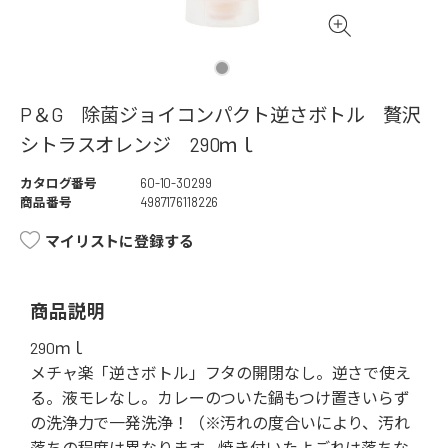
P＆G 除菌ジョイコンパクト逆さボトル 贅沢
シトラスオレンジ 290ｍｌ
カタログ番号
60-10-30299
商品番号
4987176118226
マイリストに登録する
商品説明
290ｍｌ
メチャ楽「逆さボトル」フタの開閉なし。逆さで使え
る。液モレなし。カレーのついた鍋もつけ置きいらず
の洗浄力で一発洗浄！（※汚れの度合いにより、汚れ
落ちの程度は異なります。焼き付いたよごれは落ちな