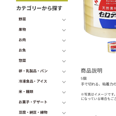
カテゴリーから探す
野菜
果物
お肉
お魚
惣菜
商品説明
卵・乳製品・パン
5個
冷凍食品・アイス
手で切れる、粘着力
米・麺類
※写真はイメージです
になっている場合もご
お菓子・デザート
豆腐・納豆・練物