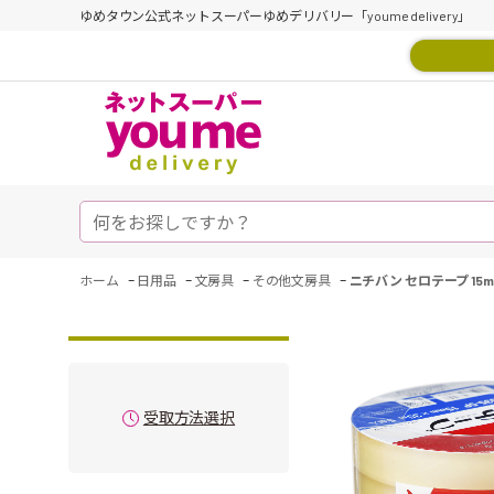
ゆめタウン公式ネットスーパーゆめデリバリー「youme delivery」
-
-
-
-
ホーム
日用品
文房具
その他文房具
ニチバン セロテープ 15mm
受取方法選択