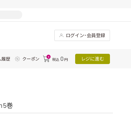
ログイン･会員登録
0
0
レジに進む
入履歴
クーポン
税込
円
 5巻