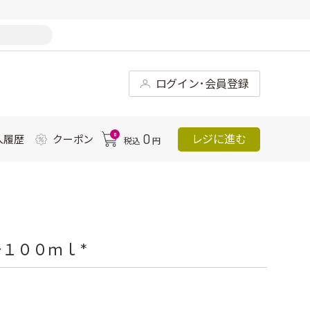
ログイン･会員登録
0
0
レジに進む
入履歴
クーポン
税込
円
１００ｍｌ *