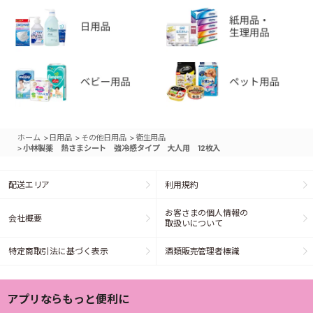
>
>
>
ホーム
日用品
その他日用品
衛生用品
>
小林製薬 熱さまシート 強冷感タイプ 大人用 12枚入
配送エリア
利用規約
お客さまの個人情報の
会社概要
取扱いについて
特定商取引法に基づく表示
酒類販売管理者標識
アプリならもっと便利に