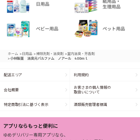
>
>
>
ホーム
日用品
掃除洗剤・消臭剤
室内消臭・芳香剤
>
小林製薬 消臭元パルファム ノアール 400ｍｌ
配送エリア
利用規約
お客さまの個人情報の
会社概要
取扱いについて
特定商取引法に基づく表示
酒類販売管理者標識
アプリならもっと便利に
ゆめデリバリー専用アプリなら、