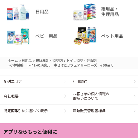
>
>
>
ホーム
日用品
掃除洗剤・消臭剤
トイレ消臭・芳香剤
>
小林製薬 トイレの消臭元 幸せはこぶフェアリーローズ 400ｍｌ
配送エリア
利用規約
お客さまの個人情報の
会社概要
取扱いについて
特定商取引法に基づく表示
酒類販売管理者標識
アプリならもっと便利に