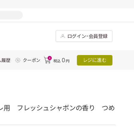
ログイン･会員登録
0
0
レジに進む
入履歴
クーポン
税込
円
イレ用 フレッシュシャボンの香り つめ