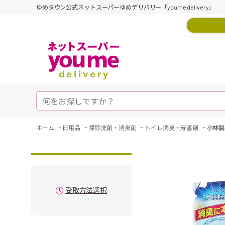
ゆめタウン公式ネットスーパーゆめデリバリー「youme delivery」
-
-
-
-
ホーム
日用品
掃除洗剤・消臭剤
トイレ消臭・芳香剤
小林製
受取方法選択