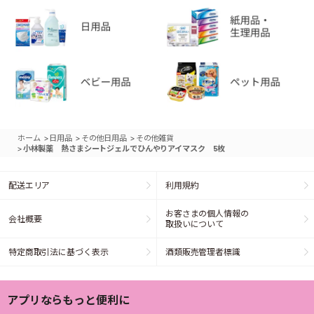
>
>
>
ホーム
日用品
その他日用品
その他雑貨
>
小林製薬 熱さまシートジェルでひんやりアイマスク 5枚
配送エリア
利用規約
お客さまの個人情報の
会社概要
取扱いについて
特定商取引法に基づく表示
酒類販売管理者標識
アプリならもっと便利に