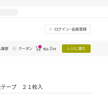
ログイン･会員登録
0
0
レジに進む
入履歴
クーポン
税込
円
吸テープ ２１枚入