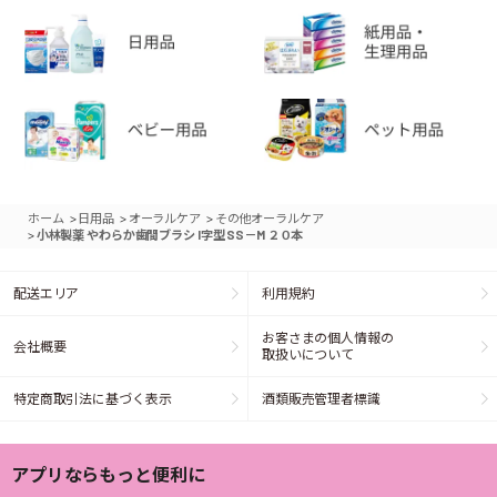
>
>
>
ホーム
日用品
オーラルケア
その他オーラルケア
>
小林製薬 やわらか歯間ブラシ I字型 SS－M ２０本
配送エリア
利用規約
お客さまの個人情報の
会社概要
取扱いについて
特定商取引法に基づく表示
酒類販売管理者標識
アプリならもっと便利に