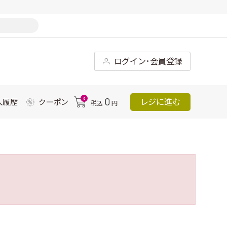
ログイン･会員登録
0
0
レジに進む
入履歴
クーポン
税込
円