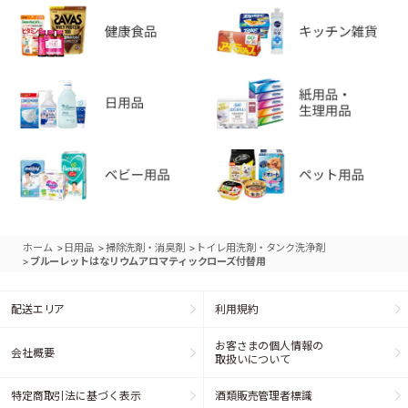
>
>
>
ホーム
日用品
掃除洗剤・消臭剤
トイレ用洗剤・タンク洗浄剤
>
ブルーレットはなリウムアロマティックローズ付替用
配送エリア
利用規約
お客さまの個人情報の
会社概要
取扱いについて
特定商取引法に基づく表示
酒類販売管理者標識