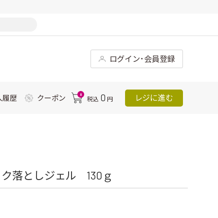
ログイン･会員登録
0
0
レジに進む
入履歴
クーポン
税込
円
ク落としジェル 130ｇ