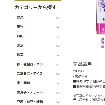
カテゴリーから探す
野菜
果物
お肉
お魚
惣菜
商品説明
卵・乳製品・パン
280ｍｌ
冷凍食品・アイス
<商品紹介>
■持ちやすい細身の
米・麺類
■悪臭を瞬間消臭す
お菓子・デザート
※写真はイメージです
元に届きました商品の
豆腐・納豆・練物