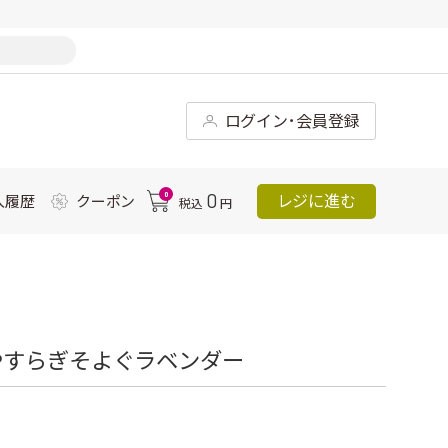
ログイン･会員登録
0
0
レジに進む
入履歴
クーポン
税込
円
やすらぎそよぐラベンダー