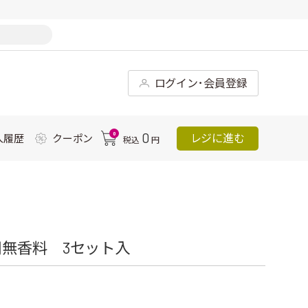
ログイン･会員登録
0
0
レジに進む
入履歴
クーポン
税込
円
無香料 3セット入