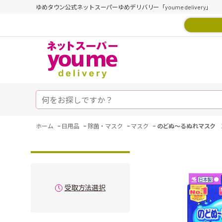
ゆめタウン公式ネットスーパーゆめデリバリー「youme delivery」
-
-
-
-
ホーム
日用品
除菌・マスク
マスク
のどぬ～るぬれマスク 
受取方法選択