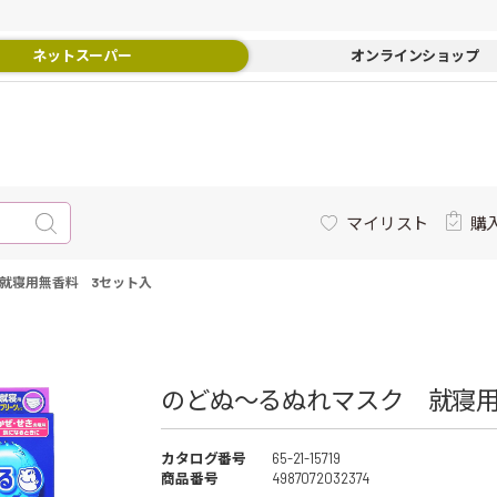
ネットスーパー
オンラインショップ
マイリスト
購
就寝用無香料 3セット入
のどぬ～るぬれマスク 就寝用
カタログ番号
65-21-15719
商品番号
4987072032374