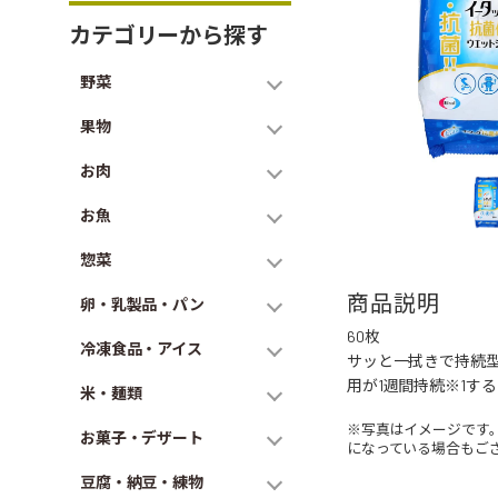
カテゴリーから探す
野菜
果物
お肉
お魚
惣菜
商品説明
卵・乳製品・パン
60枚
冷凍食品・アイス
サッと一拭きで持続型
用が1週間持続※1す
米・麺類
※写真はイメージです
お菓子・デザート
になっている場合もご
豆腐・納豆・練物