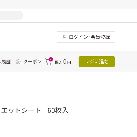
ログイン･会員登録
0
0
レジに進む
入履歴
クーポン
税込
円
エットシート 60枚入