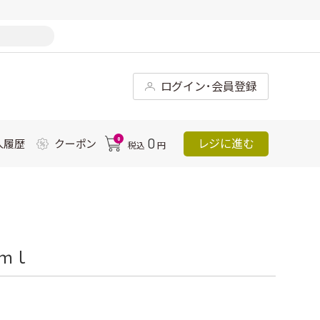
ログイン･会員登録
0
0
レジに進む
入履歴
クーポン
税込
円
ｍｌ