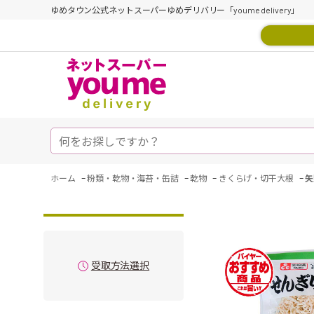
ゆめタウン公式ネットスーパーゆめデリバリー「youme delivery」
-
-
-
-
ホーム
粉類・乾物・海苔・缶詰
乾物
きくらげ・切干大根
矢
受取方法選択