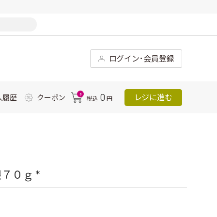
ログイン･会員登録
0
0
レジに進む
入履歴
クーポン
税込
円
７０ｇ *