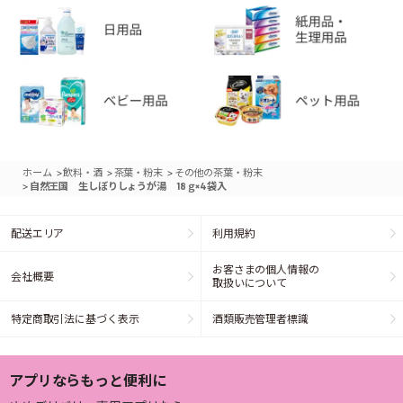
>
>
>
ホーム
飲料・酒
茶葉・粉末
その他の茶葉・粉末
>
自然王国 生しぼりしょうが湯 18ｇ×4袋入
配送エリア
利用規約
お客さまの個人情報の
会社概要
取扱いについて
特定商取引法に基づく表示
酒類販売管理者標識
アプリならもっと便利に