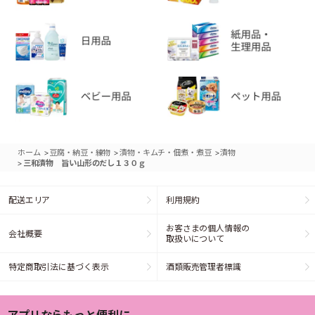
>
>
>
ホーム
豆腐・納豆・練物
漬物・キムチ・佃煮・煮豆
漬物
>
三和漬物 旨い山形のだし１３０ｇ
配送エリア
利用規約
お客さまの個人情報の
会社概要
取扱いについて
特定商取引法に基づく表示
酒類販売管理者標識
アプリならもっと便利に