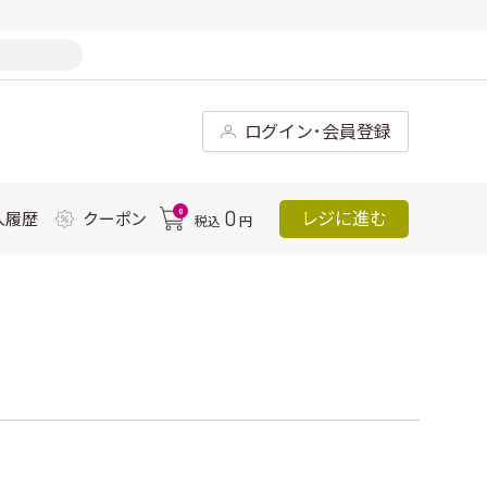
ログイン･会員登録
0
0
レジに進む
入履歴
クーポン
税込
円