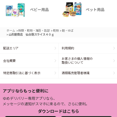
>
>
>
ホーム
粉類・乾物・海苔・缶詰
乾物
麩・ゆば
>
山形屋商店 仙台麩スライス４０ｇ
配送エリア
利用規約
お客さまの個人情報の
会社概要
取扱いについて
特定商取引法に基づく表示
酒類販売管理者標識
アプリならもっと便利に
ゆめデリバリー専用アプリなら、
メッセージの通知がスマホに来るので、さらに便利。
ダウンロードはこちら