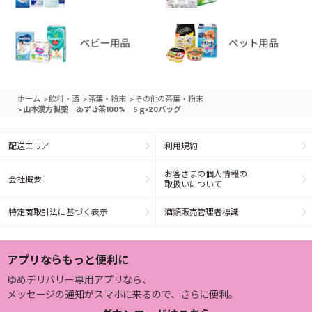
>
>
>
ホーム
飲料・酒
茶葉・粉末
その他の茶葉・粉末
>
山本漢方製薬 あずき茶100% 5ｇ×20バッグ
配送エリア
利用規約
お客さまの個人情報の
会社概要
取扱いについて
特定商取引法に基づく表示
酒類販売管理者標識
アプリならもっと便利に
ゆめデリバリー専用アプリなら、
メッセージの通知がスマホに来るので、さらに便利。