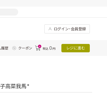
ログイン･会員登録
0
0
レジに進む
入履歴
クーポン
税込
円
子高菜我馬 *