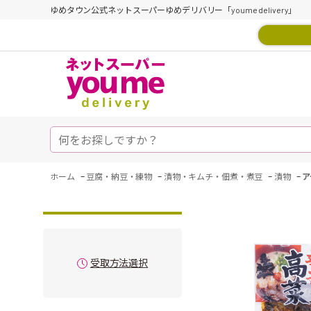
ゆめタウン公式ネットスーパーゆめデリバリー「youme delivery」
-
-
-
-
ホーム
豆腐・納豆・練物
漬物・キムチ・佃煮・煮豆
漬物
ア
受取方法選択