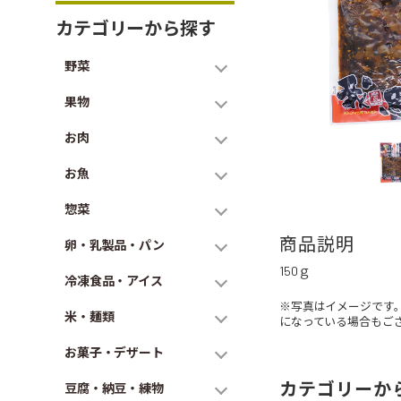
カテゴリーから探す
野菜
果物
お肉
お魚
惣菜
商品説明
卵・乳製品・パン
150ｇ
冷凍食品・アイス
※写真はイメージです
米・麺類
になっている場合もご
お菓子・デザート
カテゴリーか
豆腐・納豆・練物