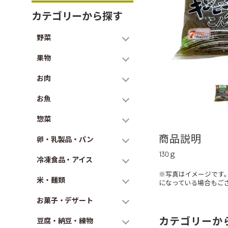
カテゴリーから探す
野菜
果物
お肉
お魚
惣菜
商品説明
卵・乳製品・パン
130ｇ
冷凍食品・アイス
※写真はイメージです
米・麺類
になっている場合もご
お菓子・デザート
カテゴリーか
豆腐・納豆・練物