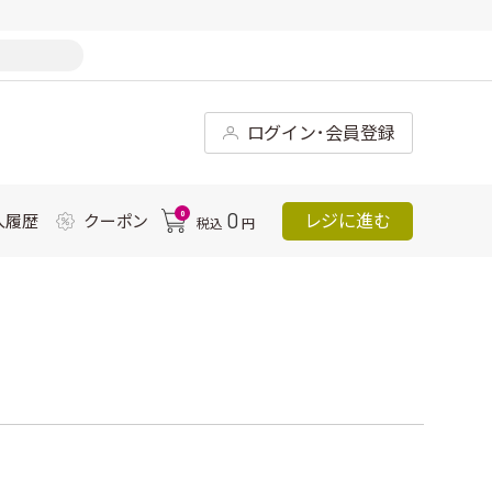
ログイン･会員登録
0
0
レジに進む
入履歴
クーポン
税込
円