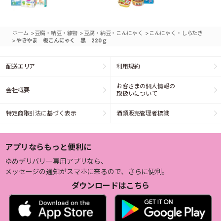
>
>
>
ホーム
豆腐・納豆・練物
豆腐・納豆・こんにゃく
こんにゃく・しらたき
>
やきやま 板こんにゃく 黒 220ｇ
配送エリア
利用規約
お客さまの個人情報の
会社概要
取扱いについて
特定商取引法に基づく表示
酒類販売管理者標識
アプリならもっと便利に
ゆめデリバリー専用アプリなら、
メッセージの通知がスマホに来るので、さらに便利。
ダウンロードはこちら