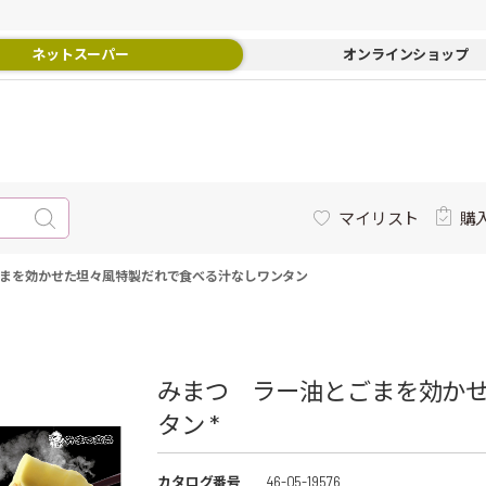
ネットスーパー
オンラインショップ
マイリスト
購
まを効かせた坦々風特製だれで食べる汁なしワンタン
みまつ ラー油とごまを効か
タン *
カタログ番号
46-05-19576