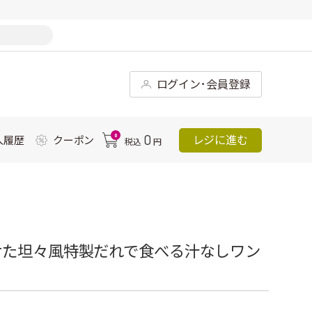
ログイン･会員登録
0
0
レジに進む
入履歴
クーポン
税込
円
せた坦々風特製だれで食べる汁なしワン