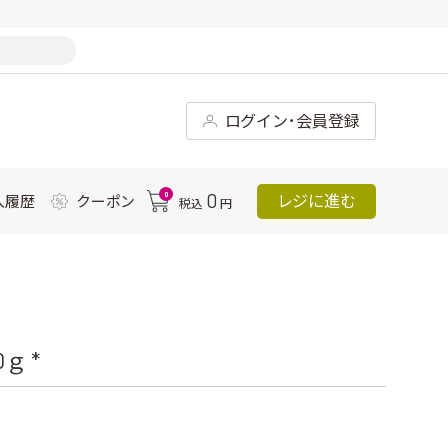
ログイン･会員登録
0
0
レジに進む
入履歴
クーポン
税込
円
ｇ *