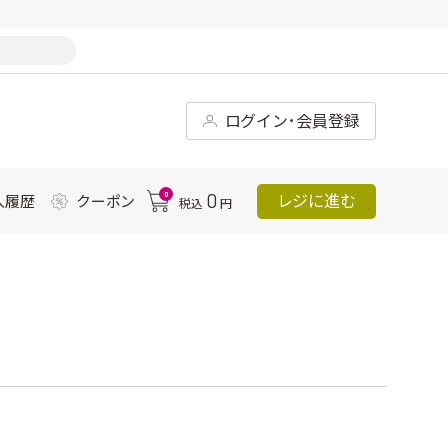
ログイン･会員登録
0
0
レジに進む
入履歴
クーポン
税込
円